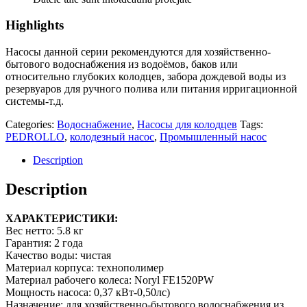
Highlights
Насосы данной серии рекомендуются для хозяйственно-
бытового водоснабжения из водоёмов, баков или
относительно глубоких колодцев, забора дождевой воды из
резервуаров для ручного полива или питания ирригационной
системы-т.д.
Categories:
Водоснабжение
,
Насосы для колодцев
Tags:
PEDROLLO
,
колодезный насос
,
Промышленный насос
Description
Description
ХАРАКТЕРИСТИКИ:
Вес нетто:
5.8 кг
Гарантия:
2 года
Качество воды:
чистая
Материал корпуса:
технополимер
Материал рабочего колеса:
Noryl FE1520PW
Мощность насоса:
0,37 кВт-0,50лс)
Назначение:
для хозяйственно-бытового водоснабжения из