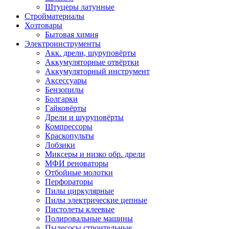
Штуцеры латунные
Стройматериалы
Хозтовары
Бытовая химия
Электроинструменты
Акк. дрели, шуруповёрты
Аккумуляторные отвёртки
Аккумуляторный инструмент
Аксессуары
Бензопилы
Болгарки
Гайковёрты
Дрели и шуруповёрты
Компрессоры
Краскопульты
Лобзики
Миксеры и низко обр. дрели
МФИ реноваторы
Отбойные молотки
Перфораторы
Пилы циркулярные
Пилы электрические цепные
Пистолеты клеевые
Полировальные машины
Пылесосы строительные