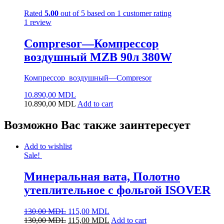
Rated
5.00
out of 5 based on
1
customer rating
1
review
Compresor—Компрессор
воздушный MZB 90л 380W
Компрессор воздушный—Compresor
10.890,00
MDL
10.890,00
MDL
Add to cart
Возможно Вас также заинтересует
Add to wishlist
Sale!
Минеральная вата, Полотно
утеплительное с фольгой ISOVER
130,00
MDL
115,00
MDL
130,00
MDL
115,00
MDL
Add to cart