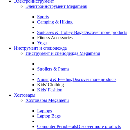
Электроинструмент
Электроинструмент Megamenu
Sports
Camping & Hiking
Suitcases & Trolley Bags
Discover more products
Fitness Accessories
Yoga
Инструмент и спецодежда
Инструмент и спецодежда Megamenu
Strollers & Prams
Nursing & Feeding
Discover more products
Kids' Clothing
Kids' Fashion
Хозтовары
Хозтовары Megamenu
Laptops
Laptop Bags
Computer Peripherals
Discover more products