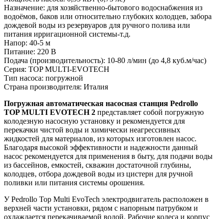
Назначение:
для хозяйственно-бытового водоснабжения из
водоёмов, баков или относительно глубоких колодцев, забора
дождевой воды из резервуаров для ручного полива или
питания ирригационной системы-т.д.
Напор:
40-5 м
Питание:
220 В
Подача (производительность):
10-80 л/мин (до 4,8 куб.м/час)
Серия:
TOP MULTI-EVOTECH
Тип насоса:
погружной
Страна производителя: Италия
Погружная автоматическая насосная станция Pedrollo
TOP MULTI EVOTECH 2
представляет собой погружную
колодезную насосную установку и рекомендуется для
перекачки чистой воды и химически неагрессивных
жидкостей для материалов, из которых изготовлен насос.
Благодаря высокой эффективности и надежности данный
насос рекомендуется для применения в быту, для подачи воды
из бассейнов, емкостей, скважин достаточной глубины,
колодцев, отбора дождевой воды из цистерн для ручной
поливки или питания системы орошения.
У Pedrollo Top Multi EvoTech электродвигатель расположен в
верхней части установки, рядом с напорным патрубком и
охлаждается перекачиваемой водой. Рабочие колеса и корпус