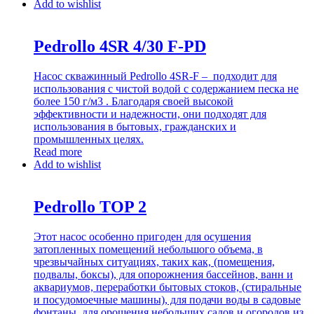
Add to wishlist
Pedrollo 4SR 4/30 F-PD
Насос скважинный Pedrollo 4SR-F – подходит для
использования с чистой водой с содержанием песка не
более 150 г/м3 . Благодаря своей высокой
эффективности и надежности, они подходят для
использования в бытовых, гражданских и
промышленных целях.
Read more
Add to wishlist
Pedrollo TOP 2
Этот насос особенно пригоден для осушения
затопленных помещений небольшого объема, в
чрезвычайных ситуациях, таких как, (помещения,
подвалы, боксы), для опорожнения бассейнов, ванн и
аквариумов, переработки бытовых стоков, (стиральные
и посудомоечные машины), для подачи воды в садовые
фонтаны, для орошения небольших садов и огородов из