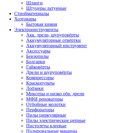
Шланги
Штуцеры латунные
Стройматериалы
Хозтовары
Бытовая химия
Электроинструменты
Акк. дрели, шуруповёрты
Аккумуляторные отвёртки
Аккумуляторный инструмент
Аксессуары
Бензопилы
Болгарки
Гайковёрты
Дрели и шуруповёрты
Компрессоры
Краскопульты
Лобзики
Миксеры и низко обр. дрели
МФИ реноваторы
Отбойные молотки
Перфораторы
Пилы циркулярные
Пилы электрические цепные
Пистолеты клеевые
Полировальные машины