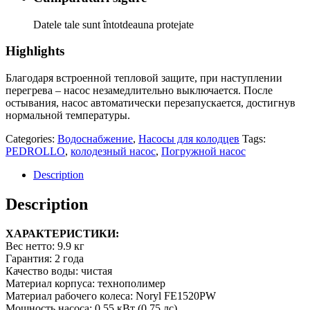
Datele tale sunt întotdeauna protejate
Highlights
Благодаря встроенной тепловой защите, при наступлении
перегрева – насос незамедлительно выключается. После
остывания, насос автоматически перезапускается, достигнув
нормальной температуры.
Categories:
Водоснабжение
,
Насосы для колодцев
Tags:
PEDROLLO
,
колодезный насос
,
Погружной насос
Description
Description
ХАРАКТЕРИСТИКИ:
Вес нетто:
9.9 кг
Гарантия:
2 года
Качество воды:
чистая
Материал корпуса:
технополимер
Материал рабочего колеса:
Noryl FE1520PW
Мощность насоса:
0,55 кВт (0,75 лс)