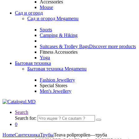
Accessories
Mouse
Сад и огород
Сад и огород Megamenu
Sports
Camping & Hiking
Suitcases & Trolley Bags
Discover more products
Fitness Accessories
Yoga
Бытовая техника
Бытовая техника Megamenu
Fashion Jewellery
Special Stores
Men's Jewellery
Search
Search for:
0
Home
Сантехника
Трубы
Teava polipropilen—труба