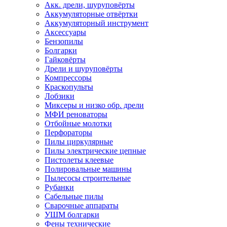
Акк. дрели, шуруповёрты
Аккумуляторные отвёртки
Аккумуляторный инструмент
Аксессуары
Бензопилы
Болгарки
Гайковёрты
Дрели и шуруповёрты
Компрессоры
Краскопульты
Лобзики
Миксеры и низко обр. дрели
МФИ реноваторы
Отбойные молотки
Перфораторы
Пилы циркулярные
Пилы электрические цепные
Пистолеты клеевые
Полировальные машины
Пылесосы строительные
Рубанки
Сабельные пилы
Сварочные аппараты
УШМ болгарки
Фены технические