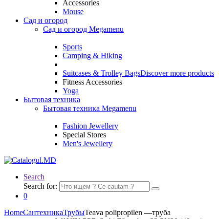
Accessories
Mouse
Сад и огород
Сад и огород Megamenu
Sports
Camping & Hiking
Suitcases & Trolley Bags
Discover more products
Fitness Accessories
Yoga
Бытовая техника
Бытовая техника Megamenu
Fashion Jewellery
Special Stores
Men's Jewellery
Search
Search for:
0
Home
Сантехника
Трубы
Teava polipropilen —труба