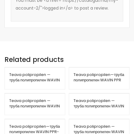
You must be <a href="https://catalogul.md/my-
account-2/">logged in</a> to post a review.
Related products
Teava polipropilen —
Teava polipropilen—труба
труба полипропилен WAVIN
полипропилен WAVIN PPR
PPR-Stabi 20 PN25
20 PN20 (100mtr)
(80mtr)
Teava polipropilen —
Teava polipropilen —
труба полипропилен WAVIN
труба полипропилен WAVIN
PPR-CT 32 PN22
PPR-Stabi Fiberglass 32
PN20 (40mtr)
Teava polipropilen—труба
Teava polipropilen —
полипропилен WAVIN PPR-
труба полипропилен WAVIN