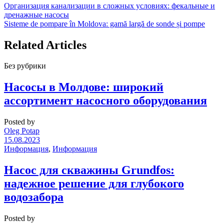
Организация канализации в сложных условиях: фекальные и
дренажные насосы
Sisteme de pompare în Moldova: gamă largă de sonde și pompe
Related Articles
Без рубрики
Насосы в Молдове: широкий
ассортимент насосного оборудования
Posted by
Oleg Potap
15.08.2023
Информация
,
Информация
Насос для скважины Grundfos:
надежное решение для глубокого
водозабора
Posted by