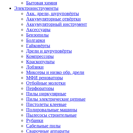
Бытовая химия
Электроинструменты
Акк. дрели, шуруповёрты
Аккумуляторные отвёртки
Аккумуляторный инструмент
Аксессуары
Бензопилы
Болгарки
Гайковёрты
Дрели и шуруповёрты
Компрессоры
Краскопульты
Лобзики
Миксеры и низко обр. дрели
МФИ реноваторы
Отбойные молотки
Перфораторы
Пилы циркулярные
Пилы электрические цепные
Пистолеты клеевые
Полировальные машины
Пылесосы строительные
Рубанки
Сабельные пилы
Сварочные аппараты