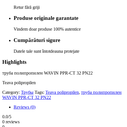
Retur fără griji
Produse originale garantate
Vindem doar produse 100% autentice
Cumpărături sigure
Datele tale sunt întotdeauna protejate
Highlights
труба полипропилен WAVIN PPR-CT 32 PN22
Teava polipropilen
Category:
Трубы
Tags:
Teava polipropilen
,
труба полипропилен
WAVIN PPR-CT 32 PN22
Reviews (0)
0.0
/5
0 reviews
0