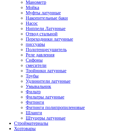
Манометр
Мойка
Муфты латунные
Накопительные баки
Насос
Ниппели Латунные
Отвод стальной
Переходники латунные
писсуары
Полотенцесушитель
Реле давления
Сифоны
смесители
Тройники латунные
Трубы
Удлинители латунные
Умывальник
Фильтр
Фильтры латунные
Фитинги
Фитинги полипропиленовые
Шланги
Штуцеры латунные
Стройматериалы
Хозтовары