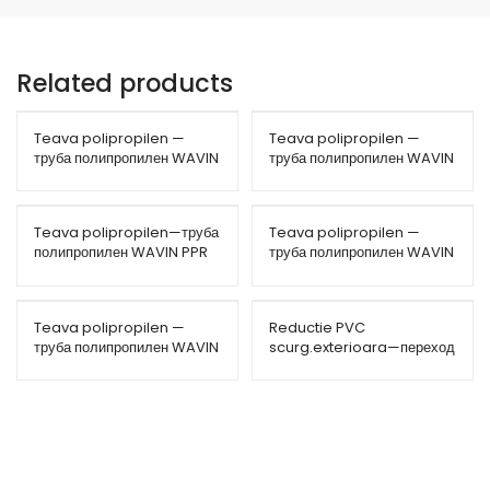
Related products
Teava polipropilen —
Teava polipropilen —
труба полипропилен WAVIN
труба полипропилен WAVIN
PPR-CT 40 PN22
PPR-Stabi 25 PN25
(60mtr)
Teava polipropilen—труба
Teava polipropilen —
полипропилен WAVIN PPR
труба полипропилен WAVIN
40 PN20 (20mtr)
PPR-Stabi 63 PN25 (12mtr)
Teava polipropilen —
Reductie PVC
труба полипропилен WAVIN
scurg.exterioara—переход
PPR-Stabi 20 PN25
редукция пвх 160×125
(80mtr)