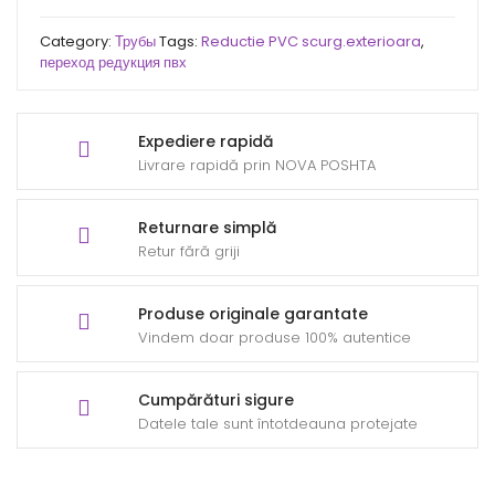
Category:
Трубы
Tags:
Reductie PVC scurg.exterioara
,
переход редукция пвх
Expediere rapidă
Livrare rapidă prin NOVA POSHTA
Returnare simplă
Retur fără griji
Produse originale garantate
Vindem doar produse 100% autentice
Cumpărături sigure
Datele tale sunt întotdeauna protejate