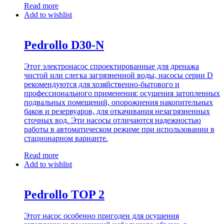
Read more
Add to wishlist
Pedrollo D30-N
Этот электронасос спроектированные для дренажа
чистой или слегка загрязненной воды, насосы серии D
рекомендуются для хозяйственно-бытового и
профессионального применения: осушения затопленных
подвальных помещений, опорожнения накопительных
баков и резервуаров, для откачивания незагрязненных
сточных вод. Эти насосы отличаются надежностью
работы в автоматическом режиме при использовании в
стационарном варианте.
Read more
Add to wishlist
Pedrollo TOP 2
Этот насос особенно пригоден для осушения