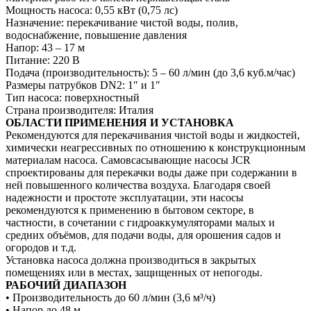
Мощность насоса: 0,55 кВт (0,75 лс)
Назначение:
перекачивание чистой воды, полив,
водоснабжение, повышение давления
Напор: 43 – 17 м
Питание:
220 В
Подача (производительность): 5 – 60 л/мин (до 3,6 куб.м/час)
Размеры патрубков DN2: 1″ и 1″
Тип насоса:
поверхностный
Страна производителя:
Италия
ОБЛАСТИ ПРИМЕНЕНИЯ И УСТАНОВКА
Рекомендуются для перекачивания чистой воды и жидкостей,
химически неагрессивных по отношению к конструкционным
материалам насоса. Самовсасывающие насосы JCR
спроектированы для перекачки воды даже при содержании в
ней повышенного количества воздуха. Благодаря своей
надежности и простоте эксплуатации, эти насосы
рекомендуются к применению в бытовом секторе, в
частности, в сочетании с гидроаккумуляторами малых и
средних объёмов, для подачи воды, для орошения садов и
огородов и т.д.
Установка насоса должна производиться в закрытых
помещениях или в местах, защищенных от непогоды.
РАБОЧИЙ ДИАПАЗОН
• Производительность до 60 л/мин (3,6 м³/ч)
• Напор до 48 м