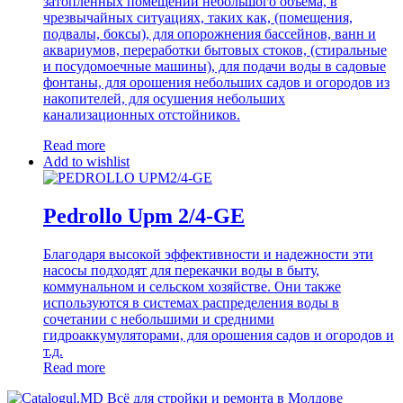
затопленных помещений небольшого объема, в
чрезвычайных ситуациях, таких как, (помещения,
подвалы, боксы), для опорожнения бассейнов, ванн и
аквариумов, переработки бытовых стоков, (стиральные
и посудомоечные машины), для подачи воды в садовые
фонтаны, для орошения небольших садов и огородов из
накопителей, для осушения небольших
канализационных отстойников.
Read more
Add to wishlist
Pedrollo Upm 2/4-GE
Благодаря высокой эффективности и надежности эти
насосы подходят для перекачки воды в быту,
коммунальном и сельском хозяйстве. Они также
используются в системах распределения воды в
сочетании с небольшими и средними
гидроаккумуляторами, для орошения садов и огородов и
т.д.
Read more
Всё для стройки и ремонта в Молдове