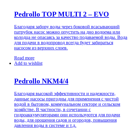
Pedrollo TOP MULTI 2 – EVO
Благодаря забору воды через боковой всасывающий
патрубок насос можно опустить на дно водоема или
колодца не опасаясь за качество подаваемой воды. Вода
для подачи в водопровод всегда будет забираться
насосом из верхних слоев.
Read more
Add to wishlist
Pedrollo NKM4/4
Благодаря высокой эффективности и надежности,
данные насосы пригодны для применения с чистой
водой в бытовом, коммунальном секторе и сельском
хозяйстве. В частности, в сочетании с
гидроаккумуляторами они используются для подачи
воды, для орошения садов и огородов, повышения
давления воды в системе и т.д.