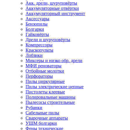
Акк. дрели, шуруповёрты
Аккумуляторные отвёртки
Аккумуляторный инструмент
Аксессуары
Бензопилы
Болгарки
Гайковёрты
Дрели и шуруповёрты
Компрессоры
Краскопульты
Лобзики
Миксеры и низко обр. дрели
МФИ реноваторы
Отбойные молотки
Перфораторы
Пилы циркулярные
Пилы электрические цепные
Пистолеты клеевые
Полировальные машины
Пылесосы строительные
Рубанки
Сабельные пилы
Сварочные аппараты
УШМ болгарки
Фены технические