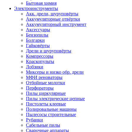
Бытовая химия
Электроинструменты
Акк. дрели, шуруповёрты
Аккумуляторные отвёртки
Аккумуляторный инструмент
Аксессуары
Бензопилы
Болгарки
Гайковёрты
Дрели и шуруповёрты
Компрессоры
Краскопульты
Лобзики
Миксеры и низко обр. дрели
МФИ реноваторы
Отбойные молотки
Перфораторы
Пилы циркулярные
Пилы электрические цепные
Пистолеты клеевые
Полировальные машины
Пылесосы строительные
Рубанки
Сабельные пилы
Сварочные аппараты