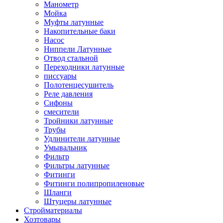
Манометр
Мойка
Муфты латунные
Накопительные баки
Насос
Ниппели Латунные
Отвод стальной
Переходники латунные
писсуары
Полотенцесушитель
Реле давления
Сифоны
смесители
Тройники латунные
Трубы
Удлинители латунные
Умывальник
Фильтр
Фильтры латунные
Фитинги
Фитинги полипропиленовые
Шланги
Штуцеры латунные
Стройматериалы
Хозтовары