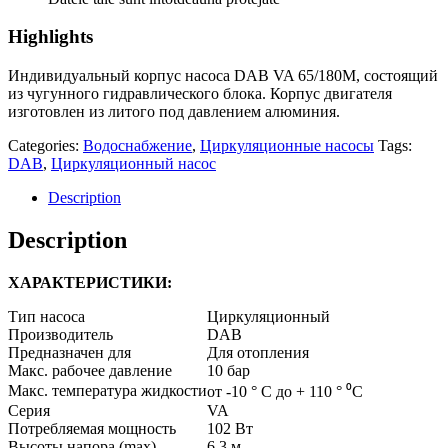
Highlights
Индивидуальный корпус насоса DAB VA 65/180M, состоящий
из чугунного гидравлического блока. Корпус двигателя
изготовлен из литого под давлением алюминия.
Categories:
Водоснабжение
,
Циркуляционные насосы
Tags:
DAB
,
Циркуляционный насос
Description
Description
ХАРАКТЕРИСТИКИ:
Тип насоса
Циркуляционный
Производитель
DAB
Предназначен для
Для отопления
Макс. рабочее давление
10
бар
Макс. температура жидкости
от -10 ° C до + 110 °
⁰С
Серия
VA
Потребляемая мощность
102
Вт
Высоты напора (max)
6.3
м