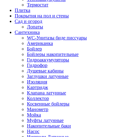
Термостат
Плитка
Покрытия на пол и стены
Сад и огород
Лопаты
Сантехника
WC-Унитазы биде писсуары
Американка
Бойлер
Бойлеры накопительные
Гидроаккумуляторы
Гидрофор
Душевые кабины
Заглушки латунные
Изоляция
Картридж
Клапана латунные
Коллектор
Косвенные бойлеры
Манометр
Мойка
Муфты латунные
Накопительные баки
Насос
Ниппели Латунные