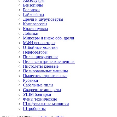
Аксессуары
Бензопилы
Болгарки
Гайковёрты
Дрели и шуруповёрты
Компрессоры
Краскопульты
Лобзики
Миксеры и низко обр. дрели
МФИ реноваторы
Отбойные молотки
Перфораторы
Пилы циркулярные
Пилы электрические цепные
Пистолеты клеевые
Полировальные машины
Пылесосы строительные
Рубанки
Сабельные пилы
Сварочные аппараты
УШМ болгарки
Фены технические
Шлифовальные машинки
Штроборезы