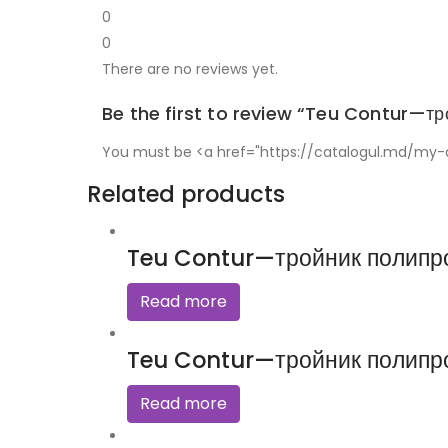
0
0
There are no reviews yet.
Be the first to review “Teu Contur—т
You must be <a href="https://catalogul.md/my-a
Related products
Teu Contur—тройник полипр
Read more
Teu Contur—тройник полипр
Read more