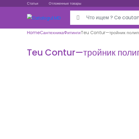
Статьи
Отложенные товары
Search for:
Home
Сантехника
Фитинги
Teu Contur—тройник полип
Teu Contur—тройник поли