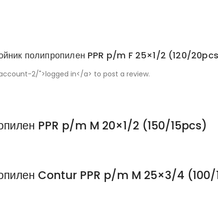
ройник полипропилен PPR p/m F 25×1/2 (120/20pcs
ccount-2/">logged in</a> to post a review.
опилен PPR p/m M 20×1/2 (150/15pcs)
опилен Contur PPR p/m M 25×3/4 (100/