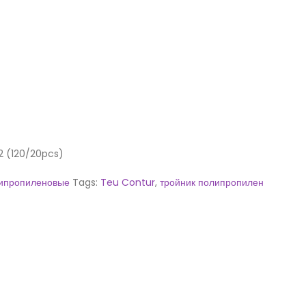
2 (120/20pcs)
липропиленовые
Tags:
Teu Contur
,
тройник полипропилен