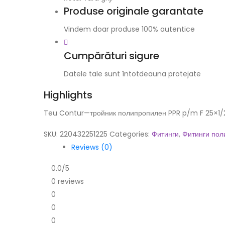
Produse originale garantate
Vindem doar produse 100% autentice
Cumpărături sigure
Datele tale sunt întotdeauna protejate
Highlights
Teu Contur—тройник полипропилен PPR p/m F 25×1/
SKU:
220432251225
Categories:
Фитинги
,
Фитинги по
Reviews (0)
0.0
/5
0 reviews
0
0
0