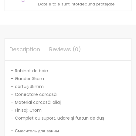
Datele tale sunt întotdeauna protejate
Description
Reviews (0)
– Robinet de baie
– Gander 35cm
– cartuș 35mm
– Conectare carcasă
– Material carcasă: aliaj
– Finisaj: Crom
– Complet cu suport, udare și furtun de duș
– Смеситель для ванны