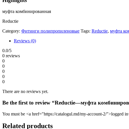
Highlights
муфта комбинированная
Reductie
Category:
Фитинги полипропиленовые
Tags:
Reductie
,
муфта ко
Reviews (0)
0.0
/5
0 reviews
0
0
0
0
0
There are no reviews yet.
Be the first to review “Reductie—муфта комбинир
You must be <a href="https://catalogul.md/my-account-2/">logged in<
Related products