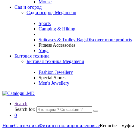
Mouse
Сад и огород
Сад и огород Megamenu
Sports
Camping & Hiking
Suitcases & Trolley Bags
Discover more products
Fitness Accessories
Yoga
Бытовая техника
Бытовая техника Megamenu
Fashion Jewellery
Special Stores
Men's Jewellery
Search
Search for:
0
Home
Сантехника
Фитинги полипропиленовые
Reductie—муфта 