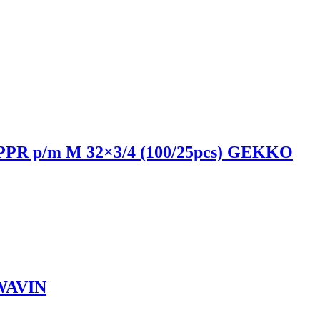
PR p/m M 32×3/4 (100/25pcs) GEKKO
 WAVIN