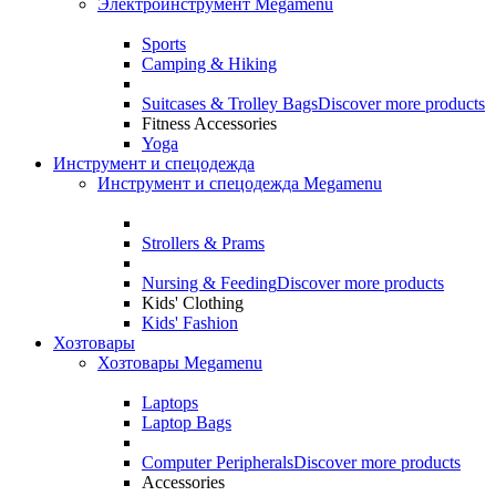
Электроинструмент Megamenu
Sports
Camping & Hiking
Suitcases & Trolley Bags
Discover more products
Fitness Accessories
Yoga
Инструмент и спецодежда
Инструмент и спецодежда Megamenu
Strollers & Prams
Nursing & Feeding
Discover more products
Kids' Clothing
Kids' Fashion
Хозтовары
Хозтовары Megamenu
Laptops
Laptop Bags
Computer Peripherals
Discover more products
Accessories