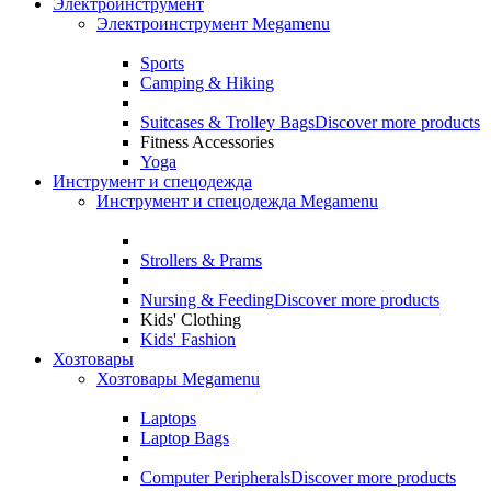
Электроинструмент
Электроинструмент Megamenu
Sports
Camping & Hiking
Suitcases & Trolley Bags
Discover more products
Fitness Accessories
Yoga
Инструмент и спецодежда
Инструмент и спецодежда Megamenu
Strollers & Prams
Nursing & Feeding
Discover more products
Kids' Clothing
Kids' Fashion
Хозтовары
Хозтовары Megamenu
Laptops
Laptop Bags
Computer Peripherals
Discover more products