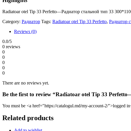
Highlights
Radiatoar otel Tip 33 Perfetto—Радиатор стальной тип 33 300*1100
Category:
Радиатор
Tags:
Radiatoar otel Tip 33 Perfetto
,
Радиатор с
Reviews (0)
0.0
/5
0 reviews
0
0
0
0
0
There are no reviews yet.
Be the first to review “Radiatoar otel Tip 33 Perfe
You must be <a href="https://catalogul.md/my-account-2/">logged in<
Related products
Add to wishlist