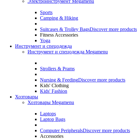
Электроинструмент Megamenu
Sports
Camping & Hiking
Suitcases & Trolley Bags
Discover more products
Fitness Accessories
Yoga
Инструмент и спецодежда
Инструмент и спецодежда Megamenu
Strollers & Prams
Nursing & Feeding
Discover more products
Kids' Clothing
Kids' Fashion
Хозтовары
Хозтовары Megamenu
Laptops
Laptop Bags
Computer Peripherals
Discover more products
Accessories