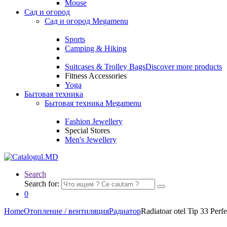
Mouse
Сад и огород
Сад и огород Megamenu
Sports
Camping & Hiking
Suitcases & Trolley Bags
Discover more products
Fitness Accessories
Yoga
Бытовая техника
Бытовая техника Megamenu
Fashion Jewellery
Special Stores
Men's Jewellery
Search
Search for:
0
Home
Отопление / вентиляция
Радиатор
Radiatoar otel Tip 33 Pe