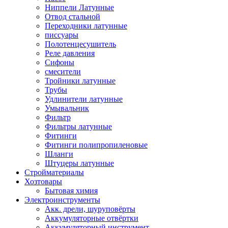
Ниппели Латунные
Отвод стальной
Переходники латунные
писсуары
Полотенцесушитель
Реле давления
Сифоны
смесители
Тройники латунные
Трубы
Удлинители латунные
Умывальник
Фильтр
Фильтры латунные
Фитинги
Фитинги полипропиленовые
Шланги
Штуцеры латунные
Стройматериалы
Хозтовары
Бытовая химия
Электроинструменты
Акк. дрели, шуруповёрты
Аккумуляторные отвёртки
Аккумуляторный инструмент