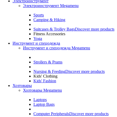
Электроинструмент
Электроинструмент Megamenu
Sports
Camping & Hiking
Suitcases & Trolley Bags
Discover more products
Fitness Accessories
Yoga
Инструмент и спецодежда
Инструмент и спецодежда Megamenu
Strollers & Prams
Nursing & Feeding
Discover more products
Kids' Clothing
Kids' Fashion
Хозтовары
Хозтовары Megamenu
Laptops
Laptop Bags
Computer Peripherals
Discover more products