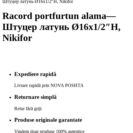
Штуцер латунь Ø16х1/2″Н, Nikifor
Racord portfurtun alama—
Штуцер латунь Ø16х1/2″Н,
Nikifor
Expediere rapidă
Livrare rapidă prin NOVA POSHTA
Returnare simplă
Retur fără griji
Produse originale garantate
Vindem doar produse 100% autentice