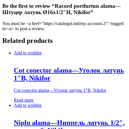
Be the first to review “Racord portfurtun alama—
Штуцер латунь Ø16х1/2″Н, Nikifor”
You must be <a href="https://catalogul.md/my-account-2/">logged
in</a> to post a review.
Related products
Add to wishlist
Cot conector alama—Уголок латунь
1″В, Nikifor
Cot conector alama—Уголок латунь 1″В, Nikifor
Read more
Add to wishlist
Niplu alama—Ниппель латунь 1/2″,