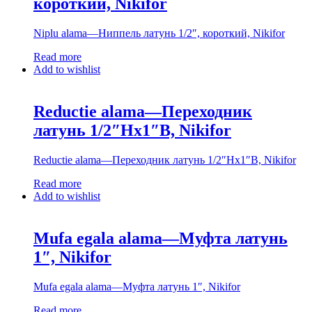
короткий, Nikifor
Niplu alama—Ниппель латунь 1/2″, короткий, Nikifor
Read more
Add to wishlist
Reductie alama—Переходник
латунь 1/2″Нx1″В, Nikifor
Reductie alama—Переходник латунь 1/2″Нx1″В, Nikifor
Read more
Add to wishlist
Mufa egala alama—Муфта латунь
1″, Nikifor
Mufa egala alama—Муфта латунь 1″, Nikifor
Read more