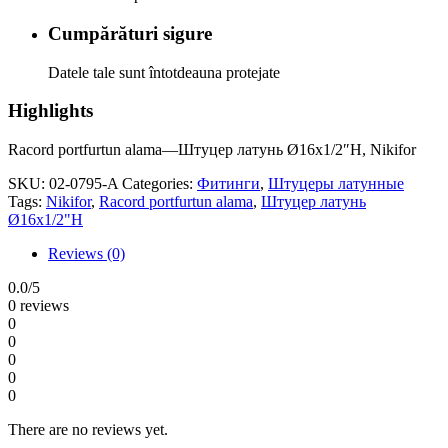
Cumpărături sigure
Datele tale sunt întotdeauna protejate
Highlights
Racord portfurtun alama—Штуцер латунь Ø16х1/2″Н, Nikifor
SKU:
02-0795-A
Categories:
Фитинги
,
Штуцеры латунные
Tags:
Nikifor
,
Racord portfurtun alama
,
Штуцер латунь
Ø16х1/2"Н
Reviews (0)
0.0
/5
0 reviews
0
0
0
0
0
There are no reviews yet.