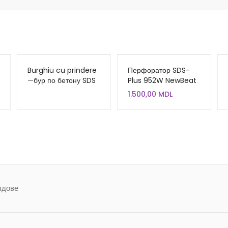
Burghiu cu prindere
Перфоратор SDS-
—бур по бетону SDS
Plus 952W NewBeat
6x110mm INGCO
NBT-RH-26B
1.500,00
MDL
DBH1210601
лдове