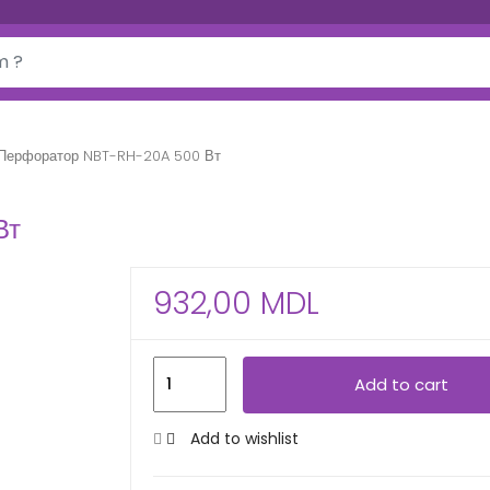
Перфоратор NBT-RH-20A 500 Вт
Вт
932,00
MDL
П
Add to cart
е
р
Add to wishlist
ф
о