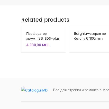
Related products
Перфоратор
Burghiu—сверло по
аккум_18В, SDS-plus,
бетону 6*100mm
сила удара 2Дж,
INGCO DBM111061
4.930,00
MDL
4400 уд/мин, R-
PRH18-XS(без аккум.)
(857233)
Всё для стройки и ремонта в Мо