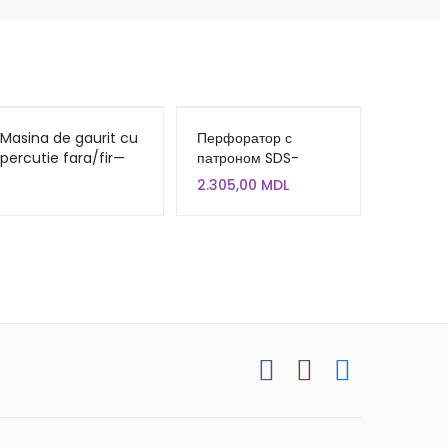
Masina de gaurit cu
Перфоратор с
percutie fara/fir—
патроном SDS-
Аккумуляторный
plus_900Вт_880 об/
2.305,00
MDL
перфоратор INGCO
мин c верт.
CRHLI1601
двигателем Modeco
Expert MN-90-252
(856418)