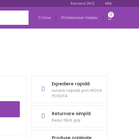
Romana (RO)
MDL
0
Статьи
Отложенные товары
Expediere rapidă
Livrare rapidă prin NOVA
POSHTA
Returnare simplă
Retur fără griji
Produse originale