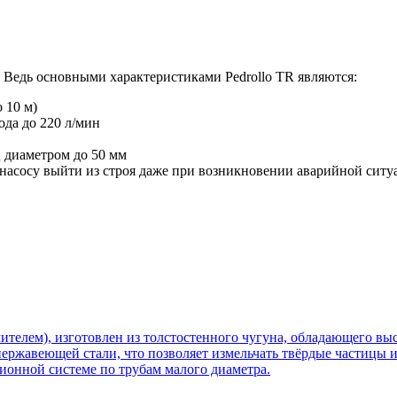
 Ведь основными характеристиками Pedrollo TR являются:
 10 м)
да до 220 л/мин
 диаметром до 50 мм
насосу выйти из строя даже при возникновении аварийной ситу
телем), изготовлен из толстостенного чугуна, обладающего вы
ержавеющей стали, что позволяет измельчать твёрдые частицы и 
ионной системе по трубам малого диаметра.