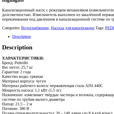
Highlights
Канализационный насос с режущим механизмом (измельчителем)
долговечностью. Измельчитель выполнен из закалённой нержав
перекачивания под давлением в канализационной системе по т
Categories:
Водоснабжение
,
Насосы для канализации
Tags:
PED
Description
Description
ХАРАКТЕРИСТИКИ:
Бренд:
Pedrollo
Вес нетто: 25,7
кг
Гарантия:
2 года
Качество воды:
грязная
Материал корпуса:
чугун
Материал рабочего колеса: н
ержавеющая сталь AISI 440C
Мощность насоса: 1,1 кВт (1,5 лс)
Назначение: измельчает твёрдые частицы и волокна, содержащ
системе по трубам малого диаметра
Напор: 21,5 – 2 м
Питание: 38
0 В
Подача (производительность): 20 – 140 л/мин (до 8,4 куб.м/час)