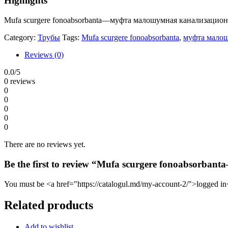
Highlights
Mufa scurgere fonoabsorbanta—муфта малошумная канализацио
Category:
Трубы
Tags:
Mufa scurgere fonoabsorbanta
,
муфта малош
Reviews (0)
0.0
/5
0 reviews
0
0
0
0
0
There are no reviews yet.
Be the first to review “Mufa scurgere fonoabsor
You must be <a href="https://catalogul.md/my-account-2/">logged in<
Related products
Add to wishlist