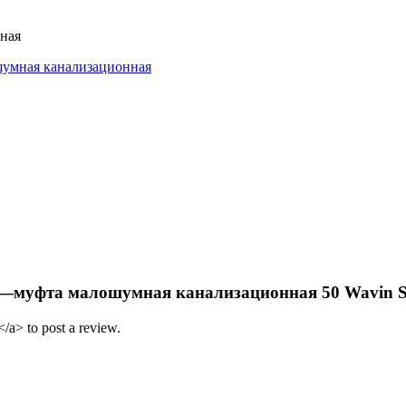
нная
умная канализационная
banta—муфта малошумная канализационная 50 Wavin S
/a> to post a review.