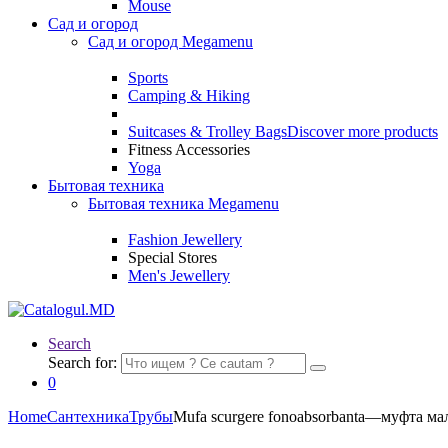
Mouse
Сад и огород
Сад и огород Megamenu
Sports
Camping & Hiking
Suitcases & Trolley Bags
Discover more products
Fitness Accessories
Yoga
Бытовая техника
Бытовая техника Megamenu
Fashion Jewellery
Special Stores
Men's Jewellery
Search
Search for:
0
Home
Сантехника
Трубы
Mufa scurgere fonoabsorbanta—муфта м