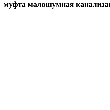
a—муфта малошумная канализац