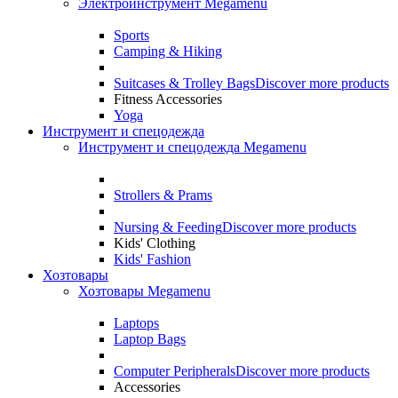
Электроинструмент Megamenu
Sports
Camping & Hiking
Suitcases & Trolley Bags
Discover more products
Fitness Accessories
Yoga
Инструмент и спецодежда
Инструмент и спецодежда Megamenu
Strollers & Prams
Nursing & Feeding
Discover more products
Kids' Clothing
Kids' Fashion
Хозтовары
Хозтовары Megamenu
Laptops
Laptop Bags
Computer Peripherals
Discover more products
Accessories