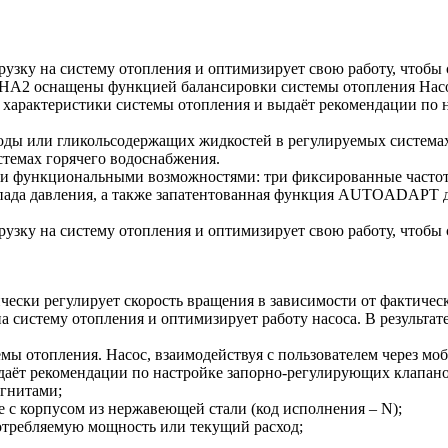
у на систему отопления и оптимизирует свою работу, чтобы 
A2 оснащены функцией балансировки системы отопления Насос,
е характеристики системы отопления и выдаёт рекомендации по
или гликольсодержащих жидкостей в регулируемых системах о
стемах горячего водоснабжения.
и функциональными возможностями: три фиксированные частот
пада давления, а также запатентованная функция AUTOADAPT дл
у на систему отопления и оптимизирует свою работу, чтобы 
чески регулирует скорость вращения в зависимости от фактичес
истему отопления и оптимизирует работу насоса. В результат
отопления. Насос, взаимодействуя с пользователем через моб
даёт рекомендации по настройке запорно-регулирующих клапано
гнитами;
 с корпусом из нержавеющей стали (код исполнения – N);
отребляемую мощность или текущий расход;