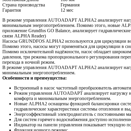
Страна производства
Германия
Гарантия
12
мес
В режиме управления AUTOADAPT ALPHA2 анализирует нагрузк
минимальным энергопотреблением. Помимо этого, новые ALPH
приложение Grundfos GO Balance, анализирует гидравлически
связи ALPHA Reader)
Насосы GRUNDFOS ALPHA2 используются для циркуляции воды 
Помимо этого, насосы могут применяться для циркуляции в си
Помимо исключительной надёжности, насос обладает широким
давления, три режима пропорционального регулирования пере
перехода в ночной режим.
В режиме управления AUTOADAPT ALPHA2 анализирует нагрузк
минимальным энергопотреблением.
Особенности и преимущества:
Встроенный в насос частотный преобразователь автомати
Режим управления AUTOADAPT анализирует нагрузку на с
комфорта и минимальным энергопотреблением.
Новые ALPHA2 оснащены функцией балансировки системы 
гидравлические характеристики системы отопления и вы
Энергоэффективный электродвигатель с постоянными ма
Для систем горячего водоснабжения доступно исполнение
Индикатор на панели управления показывает текущую п
Функция ночного режима;