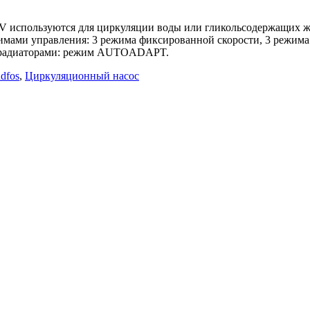
V используются для циркуляции воды или гликольсодержащих жи
ами управления: 3 режима фиксированной скорости, 3 режима 
 с радиаторами: режим AUTOADAPT.
dfos
,
Циркуляционный насос