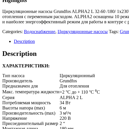
Highlights
Циркуляционные насосы Grundfos ALPHA2 L 32-60 /180/ 1x230
отопления с переменным расходом. ALPHA2 оснащены 10 режим
и наиболее энергоэффективный режим для работы в контуре
Categories:
Водоснабжение
,
Циркуляционные насосы
Tags:
Grun
Description
Description
ХАРАКТЕРИСТИКИ:
Тип насоса
Циркуляционный
Производитель
Grundfos
Предназначен для
Для отопления
Макс. температура жидкости
+2 °C до + 110 °C
⁰С
Серия
ALPHA 2 L
Потребляемая мощность
34
Вт
Высоты напора (max)
6
м
Производительность (max)
3
м³/ч
Напряжение
220
В
Присоединительный размер
2
“
Монтажная длина
180
мм