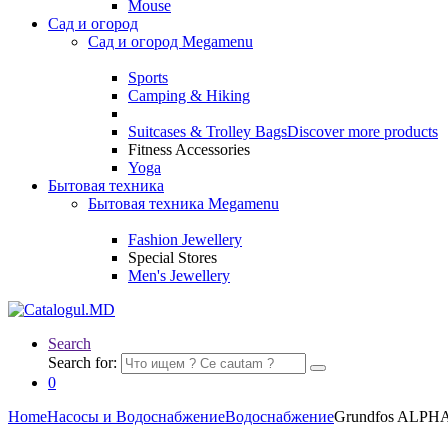
Mouse
Сад и огород
Сад и огород Megamenu
Sports
Camping & Hiking
Suitcases & Trolley Bags
Discover more products
Fitness Accessories
Yoga
Бытовая техника
Бытовая техника Megamenu
Fashion Jewellery
Special Stores
Men's Jewellery
Search
Search for:
0
Home
Насосы и Водоснабжение
Водоснабжение
Grundfos ALPHA2