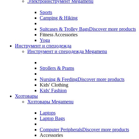
Электроинструмент Megamenu
Sports
Camping & Hiking
Suitcases & Trolley Bags
Discover more products
Fitness Accessories
Yoga
Инструмент и спецодежда
Инструмент и спецодежда Megamenu
Strollers & Prams
Nursing & Feeding
Discover more products
Kids' Clothing
Kids' Fashion
Хозтовары
Хозтовары Megamenu
Laptops
Laptop Bags
Computer Peripherals
Discover more products
Accessories