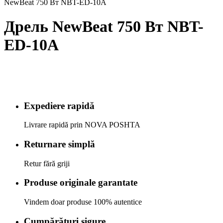
NewBeat 750 Вт NBT-ED-10A
Дрель NewBeat 750 Вт NBT-
ED-10A
Expediere rapidă
Livrare rapidă prin NOVA POSHTA
Returnare simplă
Retur fără griji
Produse originale garantate
Vindem doar produse 100% autentice
Cumpărături sigure