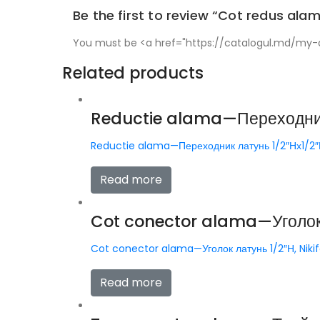
Be the first to review “Cot redus ala
You must be <a href="https://catalogul.md/my-a
Related products
Reductie alama—Переходник л
Reductie alama—Переходник латунь 1/2″Нх1/2″В,
Read more
Cot conector alama—Уголок л
Cot conector alama—Уголок латунь 1/2″Н, Nikif
Read more