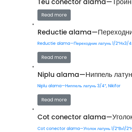
Teu conector alama—Тройник 
Read more
Reductie alama—Переходник 
Reductie alama—Переходник латунь 1/2″Нх3/4″В
Read more
Niplu alama—Ниппель латунь 
Niplu alama—Ниппель латунь 3/4″, Nikifor
Read more
Cot conector alama—Уголок л
Cot conector alama—Уголок латунь 1/2″Вх1/2″Н,