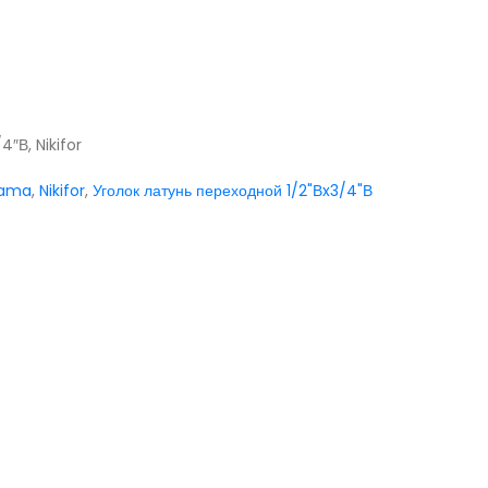
″В, Nikifor
lama
,
Nikifor
,
Уголок латунь переходной 1/2"Вx3/4"В