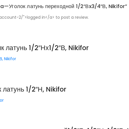
ma—Уголок латунь переходной 1/2″Вx3/4″В, Nikifor”
ccount-2/">logged in</a> to post a review.
атунь 1/2″Нх1/2″В, Nikifor
 Nikifor
атунь 1/2″Н, Nikifor
or