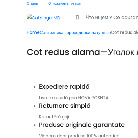
Статьи
Отложенные товары
Search for:
Home
Сантехника
Переходники латунные
Cot redus al
Cot redus alama—Уголок ла
Expediere rapidă
Livrare rapidă prin NOVA POSHTA
Returnare simplă
Retur fără griji
Produse originale garantate
Vindem doar produse 100% autentice