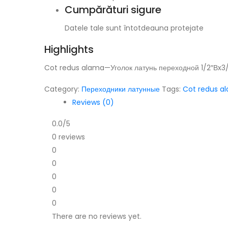
Cumpărături sigure
Datele tale sunt întotdeauna protejate
Highlights
Cot redus alama—Уголок латунь переходной 1/2″Вx3/4
Category:
Переходники латунные
Tags:
Cot redus a
Reviews (0)
0.0
/5
0 reviews
0
0
0
0
0
There are no reviews yet.