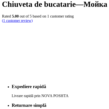
Chiuveta de bucatarie—Мойка 
Rated
5.00
out of 5 based on
1
customer rating
(
1
customer review)
Expediere rapidă
Livrare rapidă prin NOVA POSHTA
Returnare simplă