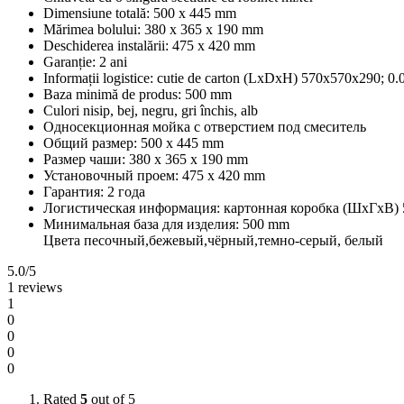
Dimensiune totală: 500 x 445 mm
Mărimea bolului: 380 x 365 x 190 mm
Deschiderea instalării: 475 x 420 mm
Garanție: 2 ani
Informații logistice: cutie de carton (LxDxH) 570x570x290; 0.0
Baza minimă de produs: 500 mm
Culori nisip, bej, negru, gri închis, alb
Односекционная мойка с отверстием под смеситель
Общий размер: 500 х 445 mm
Размер чаши: 380 х 365 х 190 mm
Установочный проем: 475 х 420 mm
Гарантия: 2 года
Логистическая информация: картонная коробка (ШхГхВ) 5
Минимальная база для изделия: 500 mm
Цвета песочный,бежевый,чёрный,темно-серый, белый
5.0
/5
1 reviews
1
0
0
0
0
Rated
5
out of 5