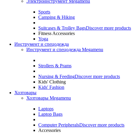
Электроинструмент Megamenu
Sports
Camping & Hiking
Suitcases & Trolley Bags
Discover more products
Fitness Accessories
Yoga
Инструмент и спецодежда
Инструмент и спецодежда Megamenu
Strollers & Prams
Nursing & Feeding
Discover more products
Kids' Clothing
Kids' Fashion
Хозтовары
Хозтовары Megamenu
Laptops
Laptop Bags
Computer Peripherals
Discover more products
Accessories