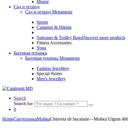
Mouse
Сад и огород
Сад и огород Megamenu
Sports
Camping & Hiking
Suitcases & Trolley Bags
Discover more products
Fitness Accessories
Yoga
Бытовая техника
Бытовая техника Megamenu
Fashion Jewellery
Special Stores
Men's Jewellery
Search
Search for:
0
Home
Сантехника
Мойка
Chiuveta de bucatarie—Мойка Ulgran 40