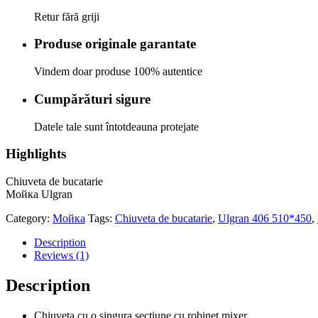
Retur fără griji
Produse originale garantate
Vindem doar produse 100% autentice
Cumpărături sigure
Datele tale sunt întotdeauna protejate
Highlights
Chiuveta de bucatarie
Мойка Ulgran
Category:
Мойка
Tags:
Chiuveta de bucatarie
,
Ulgran 406 510*450
,
Description
Reviews (1)
Description
Chiuveta cu o singura sectiune cu robinet mixer