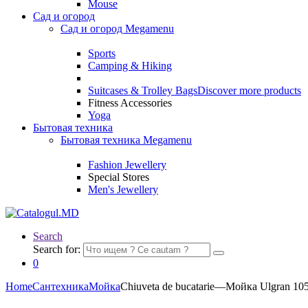
Mouse
Сад и огород
Сад и огород Megamenu
Sports
Camping & Hiking
Suitcases & Trolley Bags
Discover more products
Fitness Accessories
Yoga
Бытовая техника
Бытовая техника Megamenu
Fashion Jewellery
Special Stores
Men's Jewellery
Search
Search for:
0
Home
Сантехника
Мойка
Chiuveta de bucatarie—Мойка Ulgran 10