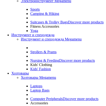
Электроинструмент Megamenu
Sports
Camping & Hiking
Suitcases & Trolley Bags
Discover more products
Fitness Accessories
Yoga
Инструмент и спецодежда
Инструмент и спецодежда Megamenu
Strollers & Prams
Nursing & Feeding
Discover more products
Kids' Clothing
Kids' Fashion
Хозтовары
Хозтовары Megamenu
Laptops
Laptop Bags
Computer Peripherals
Discover more products
Accessories