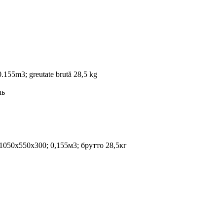
0.155m3; greutate brută 28,5 kg
ль
050х550х300; 0,155м3; брутто 28,5кг