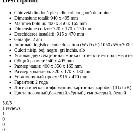
Chiuvetă din două piese din colț cu gaură de robinet
Dimensiune totală: 940 x 495 mm
Mărimea bolului: 400 x 350 x 165 mm
Dimensiune colizor: 320 x 170 x 130 mm
Deschiderea instalării: 915 x 470 mm
Garanție: 2 ani
Informații logistice: cutie de carton (WxDxH) 1050x550x300; 
Culori nisip, bej, negru, gri închis, alb
Угловая двухсекционная мойка с отверстием под смесите
Общий размер: 940 х 495 mm
Размер чаши: 400 х 350 х 165 mm
Размер коландера: 320 х 170 х 130 mm
Установочный проем: 915 х 470 mm
Гарантия: 2 года
Логистическая информация: картонная коробка (ШхГхВ) 1
Цвета песочный,бежевый,чёрный,темно-серый, белый
5.0
/5
1 reviews
1
0
0
0