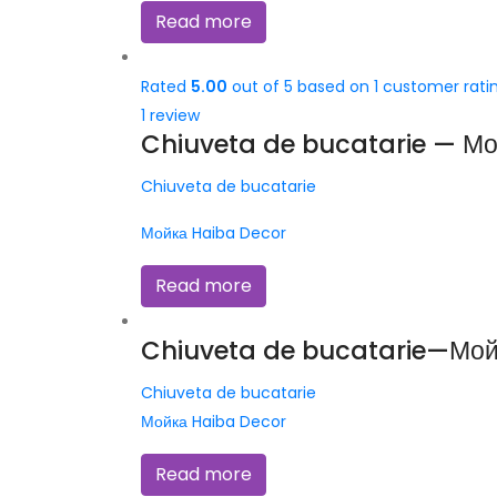
Read more
Rated
5.00
out of 5 based on
1
customer rati
1
review
Chiuveta de bucatarie — М
Chiuveta de bucatarie
Мойка Haiba Decor
Read more
Chiuveta de bucatarie—Мой
Chiuveta de bucatarie
Мойка Haiba Decor
Read more