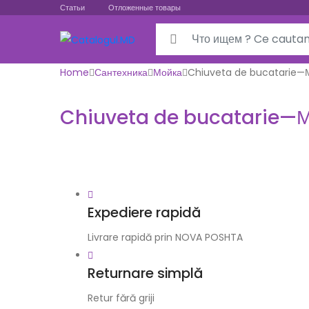
Статьи
Отложенные товары
Search for:
Home
Сантехника
Мойка
Chiuveta de bucatarie—
Chiuveta de bucatarie—М
Expediere rapidă
Livrare rapidă prin NOVA POSHTA
Returnare simplă
Retur fără griji