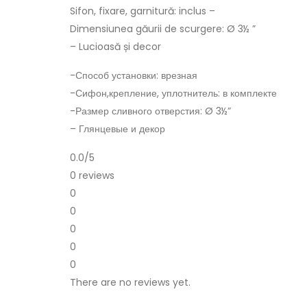
Sifon, fixare, garnitură: inclus –
Dimensiunea găurii de scurgere: Ø 3½ ”
– Lucioasă și decor
-Способ установки: врезная
-Сифон,крепление, уплотнитель: в комплекте
-Размер сливного отверстия: Ø 3½”
– Глянцевые и декор
0.0
/5
0 reviews
0
0
0
0
0
There are no reviews yet.