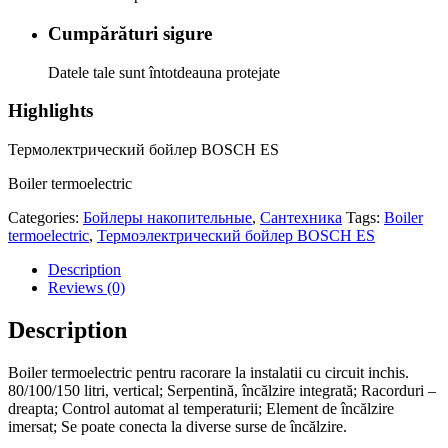
Cumpărături sigure
Datele tale sunt întotdeauna protejate
Highlights
Термолектрический бойлер BOSCH ES
Boiler termoelectric
Categories:
Бойлеры накопительные
,
Сантехника
Tags:
Boiler
termoelectric
,
Термоэлектрический бойлер BOSCH ES
Description
Reviews (0)
Description
Boiler termoelectric pentru racorare la instalatii cu circuit inchis.
80/100/150 litri, vertical; Serpentină, încălzire integrată; Racorduri –
dreapta; Control automat al temperaturii; Element de încălzire
imersat; Se poate conecta la diverse surse de încălzire.