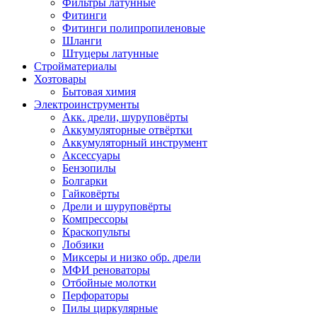
Фильтры латунные
Фитинги
Фитинги полипропиленовые
Шланги
Штуцеры латунные
Стройматериалы
Хозтовары
Бытовая химия
Электроинструменты
Акк. дрели, шуруповёрты
Аккумуляторные отвёртки
Аккумуляторный инструмент
Аксессуары
Бензопилы
Болгарки
Гайковёрты
Дрели и шуруповёрты
Компрессоры
Краскопульты
Лобзики
Миксеры и низко обр. дрели
МФИ реноваторы
Отбойные молотки
Перфораторы
Пилы циркулярные