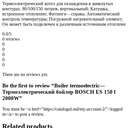
Термоэлектрический котел для охлаждения в замкнутых
контурах. 80/100/150 литров, вертикальный; Катушка,
встроенное отопление; Фитинги – справа; Автоматический
контроль температуры; Погружной нагревательный элемент;
Он может быть подключен к различным источникам отоплени
0.0
/5
0 reviews
0
0
0
0
0
There are no reviews yet.
Be the first to review “Boiler termoelectric—
Термоэлектрический бойлер BOSCH ES 150 l
2000W”
You must be <a href="https://catalogul.md/my-account-2/">logged
in</a> to post a review.
Related products