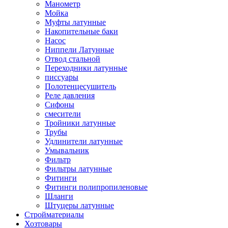
Манометр
Мойка
Муфты латунные
Накопительные баки
Насос
Ниппели Латунные
Отвод стальной
Переходники латунные
писсуары
Полотенцесушитель
Реле давления
Сифоны
смесители
Тройники латунные
Трубы
Удлинители латунные
Умывальник
Фильтр
Фильтры латунные
Фитинги
Фитинги полипропиленовые
Шланги
Штуцеры латунные
Стройматериалы
Хозтовары