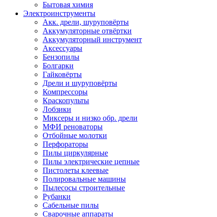
Бытовая химия
Электроинструменты
Акк. дрели, шуруповёрты
Аккумуляторные отвёртки
Аккумуляторный инструмент
Аксессуары
Бензопилы
Болгарки
Гайковёрты
Дрели и шуруповёрты
Компрессоры
Краскопульты
Лобзики
Миксеры и низко обр. дрели
МФИ реноваторы
Отбойные молотки
Перфораторы
Пилы циркулярные
Пилы электрические цепные
Пистолеты клеевые
Полировальные машины
Пылесосы строительные
Рубанки
Сабельные пилы
Сварочные аппараты