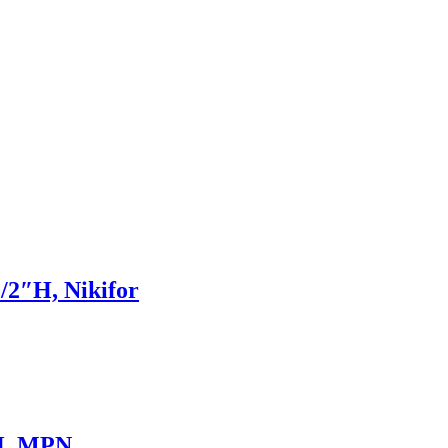
/2″Н, Nikifor
Н, MPN