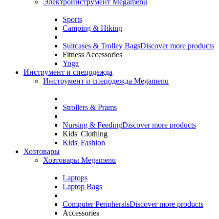
Электроинструмент Megamenu
Sports
Camping & Hiking
Suitcases & Trolley Bags
Discover more products
Fitness Accessories
Yoga
Инструмент и спецодежда
Инструмент и спецодежда Megamenu
Strollers & Prams
Nursing & Feeding
Discover more products
Kids' Clothing
Kids' Fashion
Хозтовары
Хозтовары Megamenu
Laptops
Laptop Bags
Computer Peripherals
Discover more products
Accessories