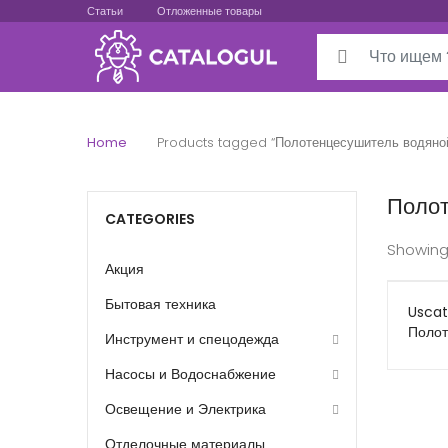
Статьи
Отложенные товары
Search for:
Home
Products tagged “Полотенцесушитель водяно
Полот
CATEGORIES
Showing
Акция
Бытовая техника
Uscat
Полот
Инструмент и спецодежда
водян
1000
Насосы и Водоснабжение
Освещение и Электрика
Отделочные материалы