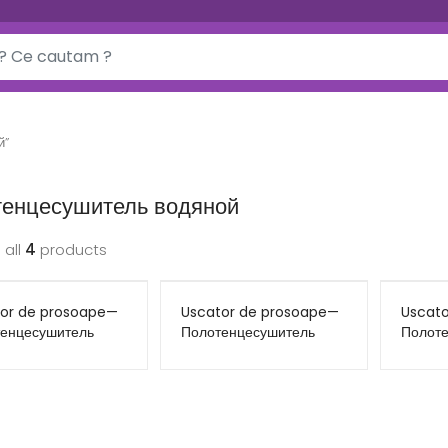
й”
енцесушитель водяной
 all
4
products
or de prosoape—
Uscator de prosoape—
Uscat
енцесушитель
Полотенцесушитель
Полот
ой Inox Classic 7
водяной Inox Classic 8
водяно
*480
800*480
900*5