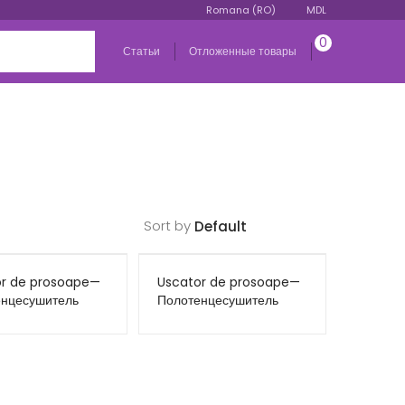
Romana (RO)
MDL
0
Статьи
Отложенные товары
Sort by
or de prosoape—
Uscator de prosoape—
енцесушитель
Полотенцесушитель
й Inox Classic 9
водяной
30
Хромированный F12
500*800 хром