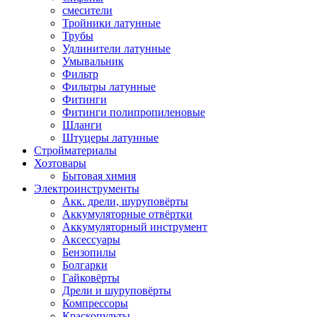
смесители
Тройники латунные
Трубы
Удлинители латунные
Умывальник
Фильтр
Фильтры латунные
Фитинги
Фитинги полипропиленовые
Шланги
Штуцеры латунные
Стройматериалы
Хозтовары
Бытовая химия
Электроинструменты
Акк. дрели, шуруповёрты
Аккумуляторные отвёртки
Аккумуляторный инструмент
Аксессуары
Бензопилы
Болгарки
Гайковёрты
Дрели и шуруповёрты
Компрессоры
Краскопульты