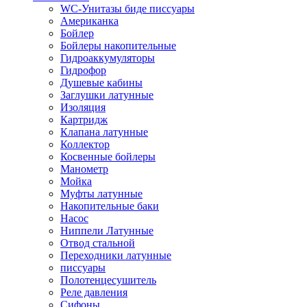
WC-Унитазы биде писсуары
Американка
Бойлер
Бойлеры накопительные
Гидроаккумуляторы
Гидрофор
Душевые кабины
Заглушки латунные
Изоляция
Картридж
Клапана латунные
Коллектор
Косвенные бойлеры
Манометр
Мойка
Муфты латунные
Накопительные баки
Насос
Ниппели Латунные
Отвод стальной
Переходники латунные
писсуары
Полотенцесушитель
Реле давления
Сифоны