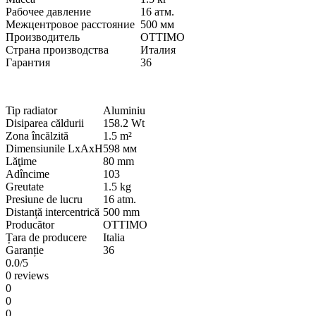
Рабочее давление
16
атм.
Межцентровое расстояние
500
мм
Производитель
OTTIMO
Страна производства
Италия
Гарантия
36
Tip radiator
Aluminiu
Disiparea căldurii
158.2
Wt
Zona încălzită
1.5
m²
Dimensiunile LхAхH
598
мм
Lăţime
80
mm
Adîncime
103
Greutate
1.5
kg
Presiune de lucru
16
atm.
Distanță intercentrică
500
mm
Producător
OTTIMO
Țara de producere
Italia
Garanție
36
0.0
/5
0 reviews
0
0
0