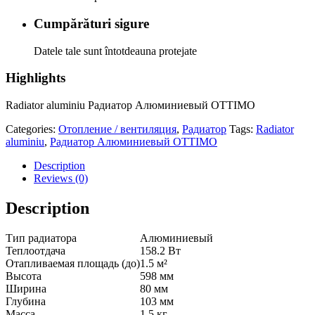
Cumpărături sigure
Datele tale sunt întotdeauna protejate
Highlights
Radiator aluminiu Радиатор Алюминиевый OTTIMO
Categories:
Отопление / вентиляция
,
Радиатор
Tags:
Radiator
aluminiu
,
Радиатор Алюминиевый OTTIMO
Description
Reviews (0)
Description
Тип радиатора
Алюминиевый
Теплоотдача
158.2
Вт
Отапливаемая площадь (до)
1.5
м²
Высота
598
мм
Ширина
80
мм
Глубина
103
мм
Масса
1.5
кг