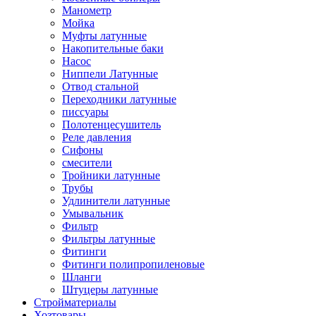
Манометр
Мойка
Муфты латунные
Накопительные баки
Насос
Ниппели Латунные
Отвод стальной
Переходники латунные
писсуары
Полотенцесушитель
Реле давления
Сифоны
смесители
Тройники латунные
Трубы
Удлинители латунные
Умывальник
Фильтр
Фильтры латунные
Фитинги
Фитинги полипропиленовые
Шланги
Штуцеры латунные
Стройматериалы
Хозтовары