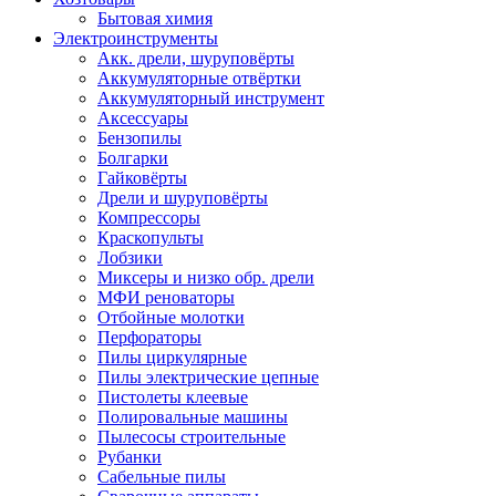
Бытовая химия
Электроинструменты
Акк. дрели, шуруповёрты
Аккумуляторные отвёртки
Аккумуляторный инструмент
Аксессуары
Бензопилы
Болгарки
Гайковёрты
Дрели и шуруповёрты
Компрессоры
Краскопульты
Лобзики
Миксеры и низко обр. дрели
МФИ реноваторы
Отбойные молотки
Перфораторы
Пилы циркулярные
Пилы электрические цепные
Пистолеты клеевые
Полировальные машины
Пылесосы строительные
Рубанки
Сабельные пилы