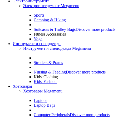
Электроинструмент
Электроинструмент Megamenu
Sports
Camping & Hiking
Suitcases & Trolley Bags
Discover more products
Fitness Accessories
Yoga
Инструмент и спецодежда
Инструмент и спецодежда Megamenu
Strollers & Prams
Nursing & Feeding
Discover more products
Kids' Clothing
Kids' Fashion
Хозтовары
Хозтовары Megamenu
Laptops
Laptop Bags
Computer Peripherals
Discover more products