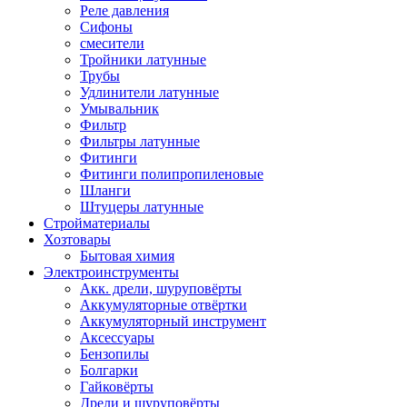
Реле давления
Сифоны
смесители
Тройники латунные
Трубы
Удлинители латунные
Умывальник
Фильтр
Фильтры латунные
Фитинги
Фитинги полипропиленовые
Шланги
Штуцеры латунные
Стройматериалы
Хозтовары
Бытовая химия
Электроинструменты
Акк. дрели, шуруповёрты
Аккумуляторные отвёртки
Аккумуляторный инструмент
Аксессуары
Бензопилы
Болгарки
Гайковёрты
Дрели и шуруповёрты