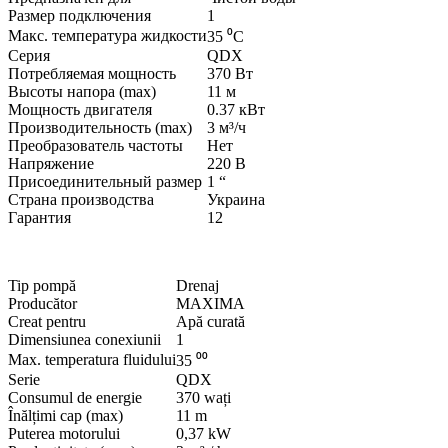
Размер подключения
1
Макс. температура жидкости
35
⁰С
Серия
QDX
Потребляемая мощность
370
Вт
Высоты напора (max)
11
м
Мощность двигателя
0.37
кВт
Производительность (max)
3
м³/ч
Преобразователь частоты
Нет
Напряжение
220
В
Присоединительный размер
1
“
Страна производства
Украина
Гарантия
12
Tip pompă
Drenaj
Producător
MAXIMA
Creat pentru
Apă curată
Dimensiunea conexiunii
1
Max. temperatura fluidului
35
⁰⁰
Serie
QDX
Consumul de energie
370
wați
Înălțimi cap (max)
11
m
Puterea motorului
0,37
kW