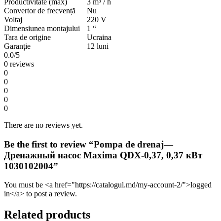
Productivitate (max)
3
m³ / h
Convertor de frecvență
Nu
Voltaj
220
V
Dimensiunea montajului
1
“
Tara de origine
Ucraina
Garanție
12
luni
0.0
/5
0 reviews
0
0
0
0
0
There are no reviews yet.
Be the first to review “Pompa de drenaj—
Дренажный насос Maxima QDX-0,37, 0,37 кВт
1030102004”
You must be <a href="https://catalogul.md/my-account-2/">logged
in</a> to post a review.
Related products