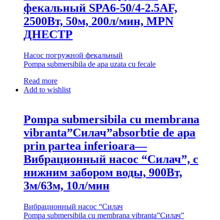
фекальный SPA6-50/4-2.5AF,
2500Вт, 50м, 200л/мин, MPN
ДНЕСТР
Насос погружной фекальный
Pompa submersibila de apa uzata cu fecale
Read more
Add to wishlist
Pompa submersibila cu membrana
vibranta”Силач”absorbtie de apa
prin partea inferioara—
Вибрационный насос “Силач”, с
нижним забором воды, 900Вт,
3м/63м, 10л/мин
Вибрационный насос “Силач
Pompa submersibila cu membrana vibranta”Силач”