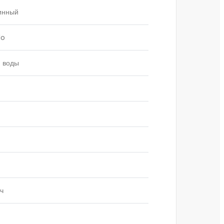
инный
lo
й воды
ч