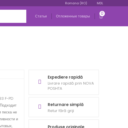
Romana (RO)
MDL
0
Статьи
Отложенные товары
Expediere rapidă
Livrare rapidă prin NOVA
POSHTA
33 F-PD
Returnare simplă
 Подходит
Retur fără griji
 песка не
тивности и
ытовых,
Produse originale