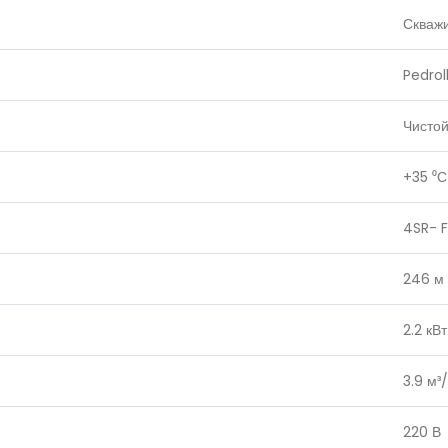
Скваж
Pedrol
Чисто
+35
⁰С
4SR- F
246
м
2.2
кВт
3.9
м³/
220
В