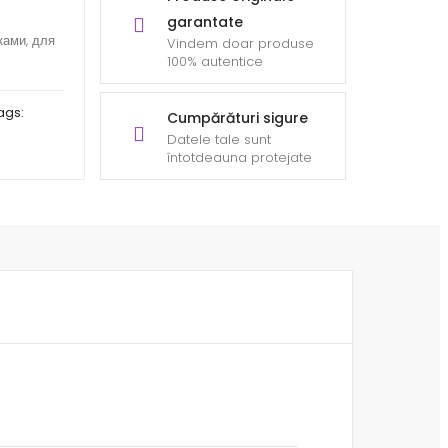
garantate
ками, для
Vindem doar produse
100% autentice
ags:
Cumpărături sigure
Datele tale sunt
întotdeauna protejate