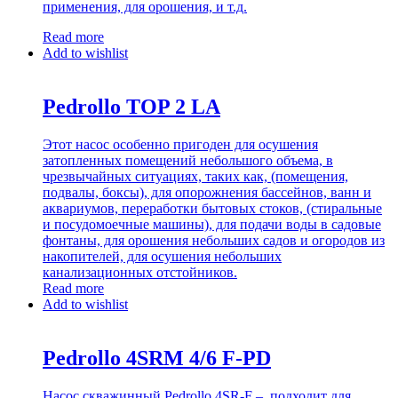
применения, для орошения, и т.д.
Read more
Add to wishlist
Pedrollo TOP 2 LA
Этот насос особенно пригоден для осушения
затопленных помещений небольшого объема, в
чрезвычайных ситуациях, таких как, (помещения,
подвалы, боксы), для опорожнения бассейнов, ванн и
аквариумов, переработки бытовых стоков, (стиральные
и посудомоечные машины), для подачи воды в садовые
фонтаны, для орошения небольших садов и огородов из
накопителей, для осушения небольших
канализационных отстойников.
Read more
Add to wishlist
Pedrollo 4SRM 4/6 F-PD
Насос скважинный Pedrollo 4SR-F – подходит для