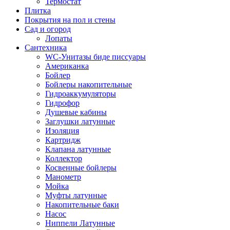
Термостат
Плитка
Покрытия на пол и стены
Сад и огород
Лопаты
Сантехника
WC-Унитазы биде писсуары
Американка
Бойлер
Бойлеры накопительные
Гидроаккумуляторы
Гидрофор
Душевые кабины
Заглушки латунные
Изоляция
Картридж
Клапана латунные
Коллектор
Косвенные бойлеры
Манометр
Мойка
Муфты латунные
Накопительные баки
Насос
Ниппели Латунные