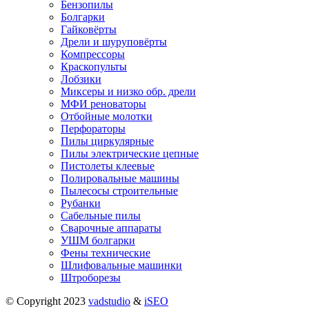
Бензопилы
Болгарки
Гайковёрты
Дрели и шуруповёрты
Компрессоры
Краскопульты
Лобзики
Миксеры и низко обр. дрели
МФИ реноваторы
Отбойные молотки
Перфораторы
Пилы циркулярные
Пилы электрические цепные
Пистолеты клеевые
Полировальные машины
Пылесосы строительные
Рубанки
Сабельные пилы
Сварочные аппараты
УШМ болгарки
Фены технические
Шлифовальные машинки
Штроборезы
© Copyright 2023
vadstudio
&
iSEO